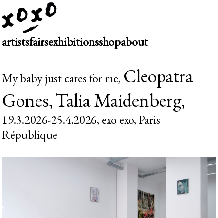
artists
fairs
exhibitions
shop
about
Cleopatra
My baby just cares for me,
Gones,
Talia Maidenberg,
19.3.2026-25.4.2026, exo exo, Paris
République